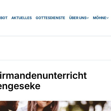
EBOT
AKTUELLES
GOTTESDIENSTE
ÜBER UNS
MÖHNE
irmandenunterricht
engeseke