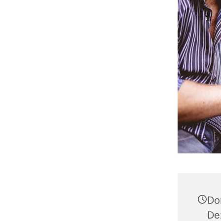
Do
De