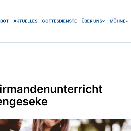
EBOT
AKTUELLES
GOTTESDIENSTE
ÜBER UNS
MÖHNE
irmandenunterricht
engeseke