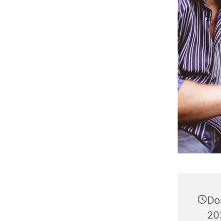
Do
20