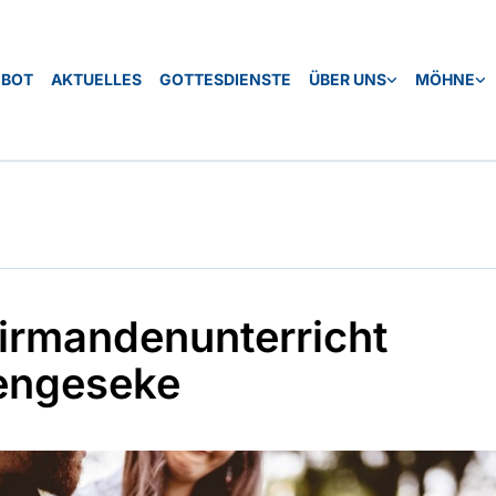
EBOT
AKTUELLES
GOTTESDIENSTE
ÜBER UNS
MÖHNE
irmandenunterricht
engeseke