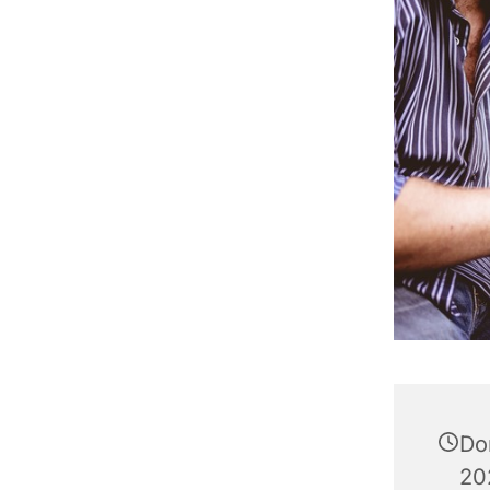
Do
20